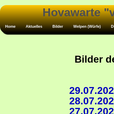
Hovawarte "
Home
Aktuelles
Bilder
Welpen (Würfe)
D
Bilder 
29.07.202
28.07.202
27.07.202