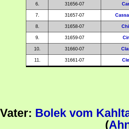
6.
31656-07
Ca
7.
31657-07
Cassa
8.
31658-07
Chi
9.
31659-07
Ci
10.
31660-07
Cla
11.
31661-07
Cl
Vater:
Bolek vom Kahlta
(
Ahn