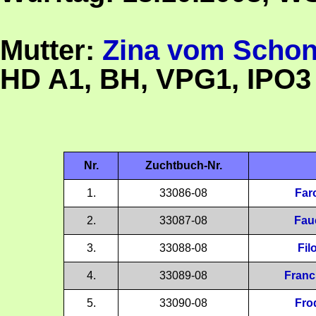
Mutter:
Zina vom Schon
HD A1, BH, VPG1, IPO
Nr.
Zuchtbuch-Nr.
1.
33086-08
Far
2.
33087-08
Fau
3.
33088-08
Fil
4.
33089-08
Franc
5.
33090-08
Fro